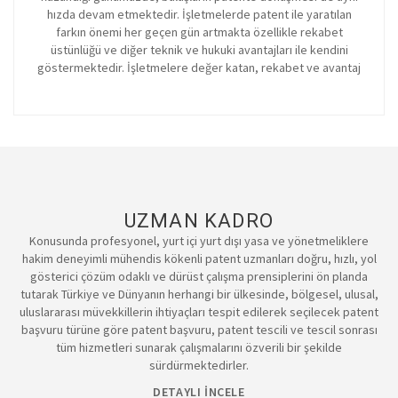
hızda devam etmektedir. İşletmelerde patent ile yaratılan
farkın önemi her geçen gün artmakta özellikle rekabet
üstünlüğü ve diğer teknik ve hukuki avantajları ile kendini
göstermektedir. İşletmelere değer katan, rekabet ve avantaj
gücü sağlayan bir gayri maddi varlık olan patent, fikri mülkiyet
varlıkları arasında en ön sıralarda yer almaktadır. Patentten
doğan manevi hak
UZMAN KADRO
Konusunda profesyonel, yurt içi yurt dışı yasa ve yönetmeliklere
hakim deneyimli mühendis kökenli patent uzmanları doğru, hızlı, yol
gösterici çözüm odaklı ve dürüst çalışma prensiplerini ön planda
tutarak Türkiye ve Dünyanın herhangi bir ülkesinde, bölgesel, ulusal,
uluslararası müvekkillerin ihtiyaçları tespit edilerek seçilecek patent
başvuru türüne göre patent başvuru, patent tescili ve tescil sonrası
tüm hizmetleri sunarak çalışmalarını özverili bir şekilde
sürdürmektedirler.
DETAYLI İNCELE