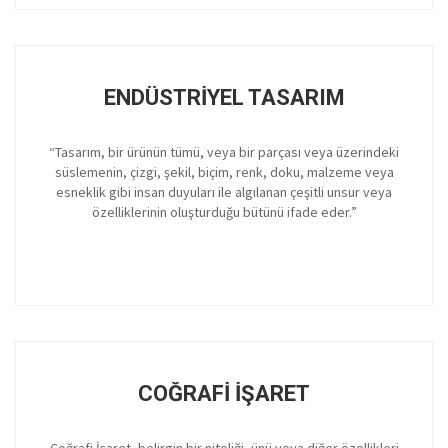
ENDÜSTRIYEL TASARIM
“Tasarım, bir ürünün tümü, veya bir parçası veya üzerindeki
süslemenin, çizgi, şekil, biçim, renk, doku, malzeme veya
esneklik gibi insan duyuları ile algılanan çeşitli unsur veya
özelliklerinin oluşturduğu bütünü ifade eder.”
COĞRAFI İŞARET
Coğrafi İşaret, belirgin bir niteliği, ünü veya diğer özellikleri