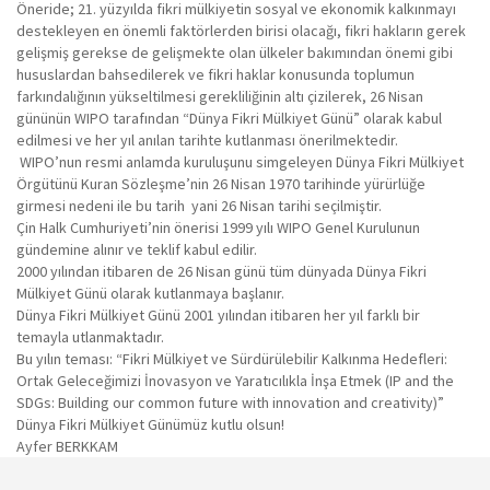
Öneride; 21. yüzyılda fikri mülkiyetin sosyal ve ekonomik kalkınmayı
destekleyen en önemli faktörlerden birisi olacağı, fikri hakların gerek
gelişmiş gerekse de gelişmekte olan ülkeler bakımından önemi gibi
hususlardan bahsedilerek ve fikri haklar konusunda toplumun
farkındalığının yükseltilmesi gerekliliğinin altı çizilerek, 26 Nisan
gününün WIPO tarafından “Dünya Fikri Mülkiyet Günü” olarak kabul
edilmesi ve her yıl anılan tarihte kutlanması önerilmektedir.
WIPO’nun resmi anlamda kuruluşunu simgeleyen Dünya Fikri Mülkiyet
Örgütünü Kuran Sözleşme’nin 26 Nisan 1970 tarihinde yürürlüğe
girmesi nedeni ile bu tarih yani 26 Nisan tarihi seçilmiştir.
Çin Halk Cumhuriyeti’nin önerisi 1999 yılı WIPO Genel Kurulunun
gündemine alınır ve teklif kabul edilir.
2000 yılından itibaren de 26 Nisan günü tüm dünyada Dünya Fikri
Mülkiyet Günü olarak kutlanmaya başlanır.
Dünya Fikri Mülkiyet Günü 2001 yılından itibaren her yıl farklı bir
temayla utlanmaktadır.
Bu yılın teması: “Fikri Mülkiyet ve Sürdürülebilir Kalkınma Hedefleri:
Ortak Geleceğimizi İnovasyon ve Yaratıcılıkla İnşa Etmek (IP and the
SDGs: Building our common future with innovation and creativity)”
Dünya Fikri Mülkiyet Günümüz kutlu olsun!
Ayfer BERKKAM