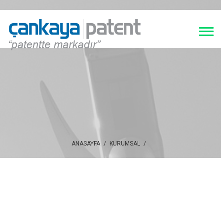
ANASAYFA
/
KURUMSAL
/