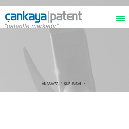
ANASAYFA
/
KURUMSAL
/