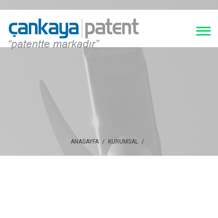
ANASAYFA
/
KURUMSAL
/