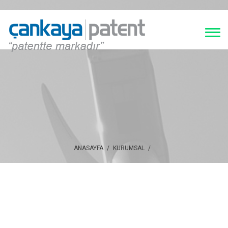
ANASAYFA
/
KURUMSAL
/